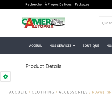
Recherche
À Propos De Nous
Packages
ACCEUIL
NOS SERVICES
BOUTIQUE
NO
Product Details
ACCUEIL
CLOTHING
ACCESSORIES
/
/
/ HUAWEI S