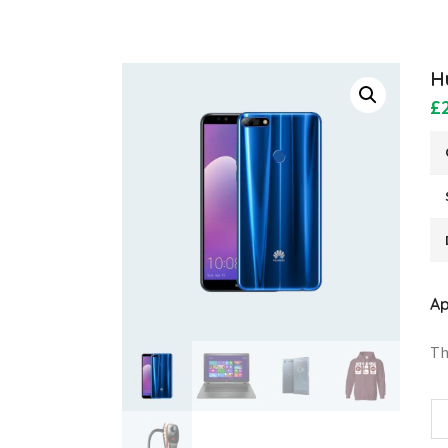
H
£
A
Th