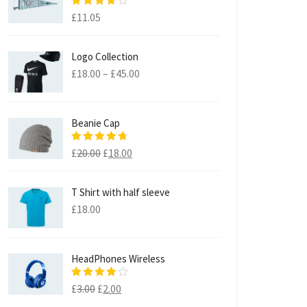
Note
£
11.05
3.50
sur 5
Logo Collection
£
18.00
–
£
45.00
Beanie Cap
Note
4.50
£
20.00
£
18.00
sur 5
T Shirt with half sleeve
£
18.00
HeadPhones Wireless
Note
£
3.00
£
2.00
3.67
sur 5