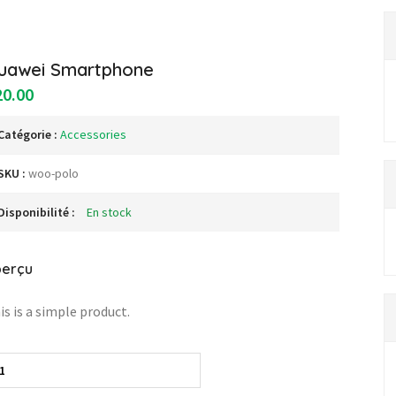
uawei Smartphone
20.00
Catégorie :
Accessories
SKU :
woo-polo
Disponibilité :
En stock
perçu
is is a simple product.