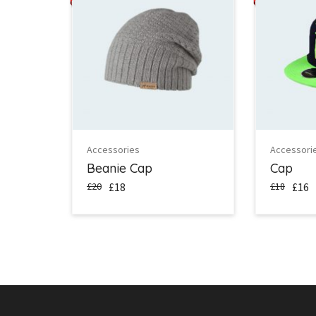
Accessories
Accessori
Beanie Cap
Cap
£20
£18
£18
£16