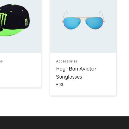
es
Accessories
Ray- Ban Aviator
Sunglasses
£90